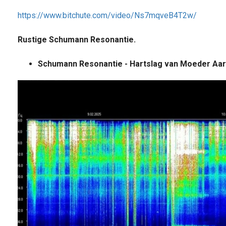
https://www.bitchute.com/video/Ns7mqveB4T2w/
Rustige Schumann Resonantie.
Schumann Resonantie - Hartslag van Moeder Aa