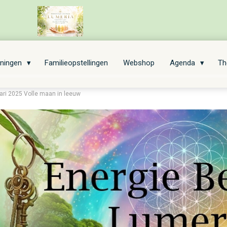
iningen
Familieopstellingen
Webshop
Agenda
Th
uari 2025 Volle maan in leeuw