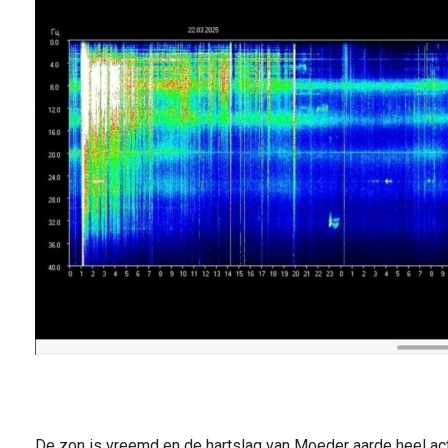
De zon is vreemd en de hartslag van Moeder aarde heel act