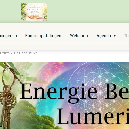
iningen
Familieopstellingen
Webshop
Agenda
Th
 2025 - is de zon stuk?